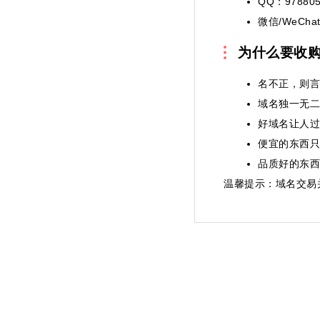
QQ：978805
微信/WeChat
为什么要收
名不正，则言
域名独一无二
好域名让人过
便宜的东西只
品质好的东西
温馨提示
：域名交易